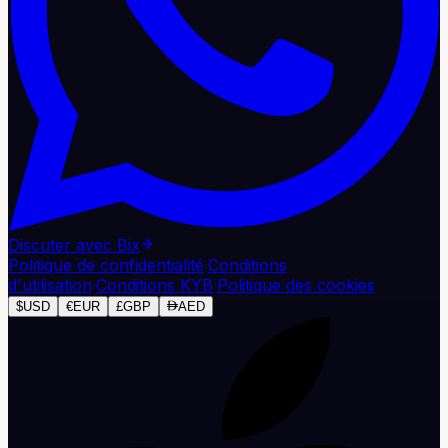
Discuter avec Bix
Politique de confidentialité
·
Conditions
d'utilisation
·
Conditions KYB
·
Politique des cookies
$
USD
€
EUR
£
GBP
AED