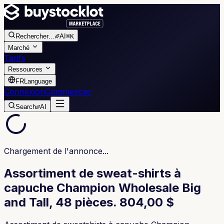
Rechercher
…
AI
⌘K
Marché
Tarifs
Ressources
FR
Language
Connexion
Commencer
Search
AI
Chargement de l'annonce...
Assortiment de sweat-shirts à
capuche Champion Wholesale Big
and Tall, 48 pièces. 804,00 $