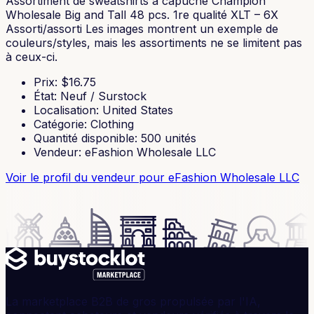
Assortiment de sweatshirts à capuche Champion
Wholesale Big and Tall 48 pcs. 1re qualité XLT – 6X
Assorti/assorti Les images montrent un exemple de
couleurs/styles, mais les assortiments ne se limitent pas
à ceux-ci.
Prix
: $
16.75
État
:
Neuf / Surstock
Localisation
:
United States
Catégorie
:
Clothing
Quantité disponible
:
500
unités
Vendeur
:
eFashion Wholesale LLC
Voir le profil du vendeur
pour eFashion Wholesale LLC
La marketplace B2B de gros propulsée par l'IA,