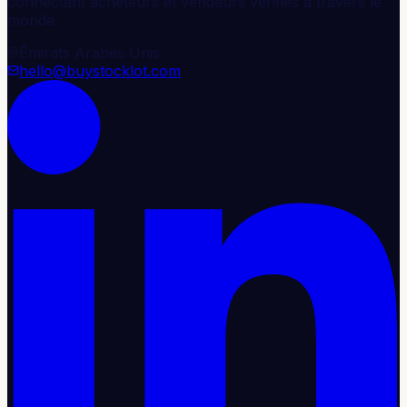
connectant acheteurs et vendeurs vérifiés à travers le
monde.
Émirats Arabes Unis
hello@buystocklot.com