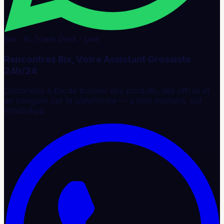
Bix · AI Trade Desk · Live
Rencontrez Bix, Votre Assistant Grossiste
24h/24
Demandez à Bix de trouver des produits, des offres et
de naviguer sur la plateforme — à tout moment, sur
WhatsApp.