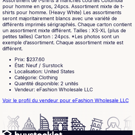
Assortiment de t-shirts à manches courtes Columbia
pour homme en gros, 24pcs. Assortiment mixte de t-
shirts pour homme. (Heavy White) Les assortiments
seront majoritairement blancs avec une variété de
différents imprimés sérigraphiés. Chaque carton contient
un assortiment mixte différent. Tailles : XS-XL (plus de
petites tailles) Carton : 24pcs. *Les photos sont un
exemple d’assortiment. Chaque assortiment mixte est
différent.
Prix
: $
237.60
État
:
Neuf / Surstock
Localisation
:
United States
Catégorie
:
Clothing
Quantité disponible
:
2
unités
Vendeur
:
eFashion Wholesale LLC
Voir le profil du vendeur
pour eFashion Wholesale LLC