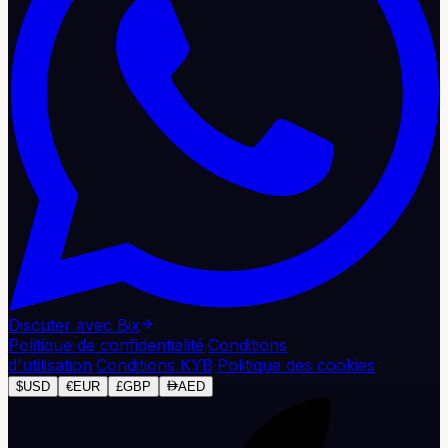
Discuter avec Bix
Politique de confidentialité
·
Conditions
d'utilisation
·
Conditions KYB
·
Politique des cookies
$
USD
€
EUR
£
GBP
AED