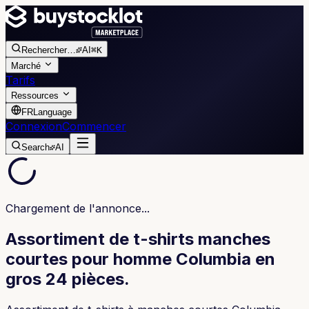
Rechercher
…
AI
⌘K
Marché
Tarifs
Ressources
FR
Language
Connexion
Commencer
Search
AI
Chargement de l'annonce...
Assortiment de t-shirts manches
courtes pour homme Columbia en
gros 24 pièces.