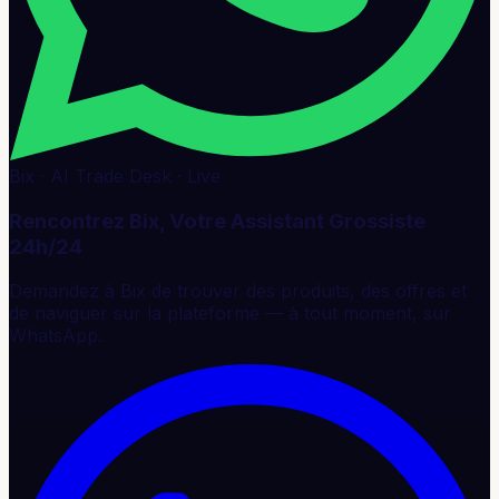
Bix · AI Trade Desk · Live
Rencontrez Bix, Votre Assistant Grossiste
24h/24
Demandez à Bix de trouver des produits, des offres et
de naviguer sur la plateforme — à tout moment, sur
WhatsApp.