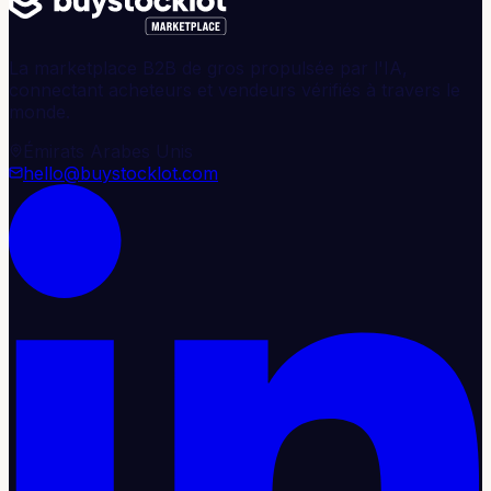
La marketplace B2B de gros propulsée par l'IA,
connectant acheteurs et vendeurs vérifiés à travers le
monde.
Émirats Arabes Unis
hello@buystocklot.com