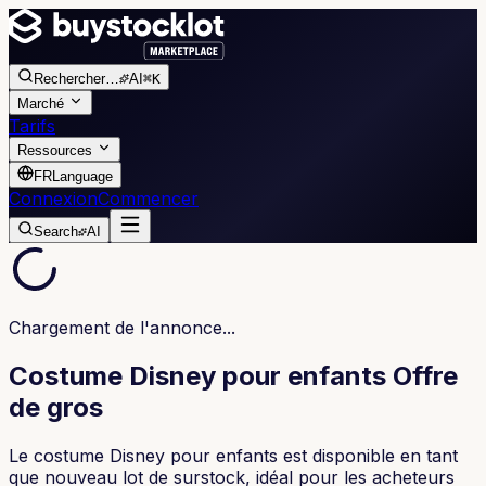
Rechercher
…
AI
⌘K
Marché
Tarifs
Ressources
FR
Language
Connexion
Commencer
Search
AI
Chargement de l'annonce...
Costume Disney pour enfants Offre
de gros
Le costume Disney pour enfants est disponible en tant
que nouveau lot de surstock, idéal pour les acheteurs