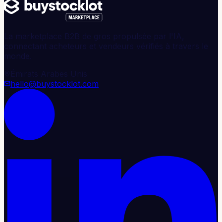
La marketplace B2B de gros propulsée par l'IA,
connectant acheteurs et vendeurs vérifiés à travers le
monde.
Émirats Arabes Unis
hello@buystocklot.com