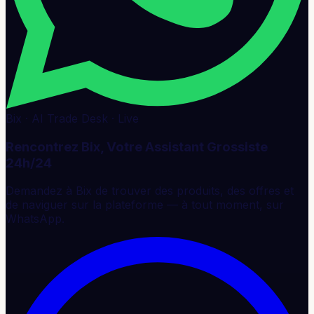
Bix · AI Trade Desk · Live
Rencontrez Bix, Votre Assistant Grossiste
24h/24
Demandez à Bix de trouver des produits, des offres et
de naviguer sur la plateforme — à tout moment, sur
WhatsApp.