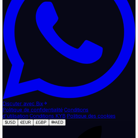
Discuter avec Bix
Politique de confidentialité
·
Conditions
d'utilisation
·
Conditions KYB
·
Politique des cookies
$
USD
€
EUR
£
GBP
AED