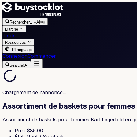
Rechercher
…
AI
⌘K
Marché
Tarifs
Ressources
FR
Language
Connexion
Commencer
Search
AI
Chargement de l'annonce...
Assortiment de baskets pour femmes 
Assortiment de baskets pour femmes Karl Lagerfeld en gros 
Prix
: $
85.00
État
:
Neuf / Surstock