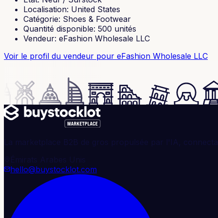
Localisation
:
United States
Catégorie
:
Shoes & Footwear
Quantité disponible
:
500
unités
Vendeur
:
eFashion Wholesale LLC
Voir le profil du vendeur
pour eFashion Wholesale LLC
La marketplace B2B de gros propulsée par l'IA, connectan
Émirats Arabes Unis
hello@buystocklot.com