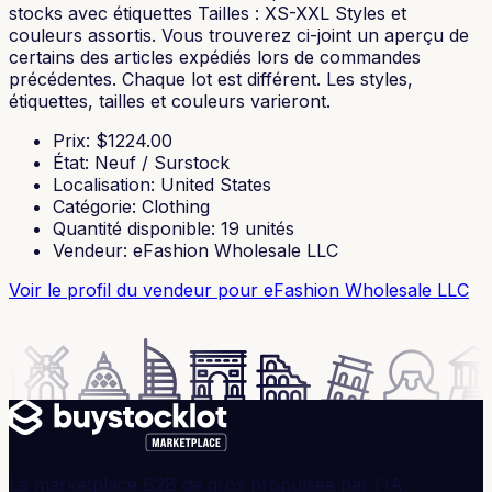
stocks avec étiquettes Tailles : XS-XXL Styles et
couleurs assortis. Vous trouverez ci-joint un aperçu de
certains des articles expédiés lors de commandes
précédentes. Chaque lot est différent. Les styles,
étiquettes, tailles et couleurs varieront.
Prix
: $
1224.00
État
:
Neuf / Surstock
Localisation
:
United States
Catégorie
:
Clothing
Quantité disponible
:
19
unités
Vendeur
:
eFashion Wholesale LLC
Voir le profil du vendeur
pour eFashion Wholesale LLC
La marketplace B2B de gros propulsée par l'IA,