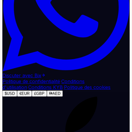
Discuter avec Bix
Politique de confidentialité
·
Conditions
d'utilisation
·
Conditions KYB
·
Politique des cookies
$
USD
€
EUR
£
GBP
AED