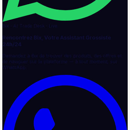
Bix · AI Trade Desk · Live
Rencontrez Bix, Votre Assistant Grossiste
24h/24
Demandez à Bix de trouver des produits, des offres et
de naviguer sur la plateforme — à tout moment, sur
WhatsApp.