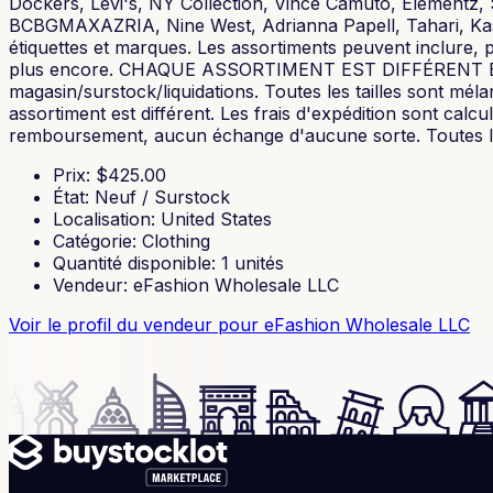
Dockers, Levi's, NY Collection, Vince Camuto, Elementz,
BCBGMAXAZRIA, Nine West, Adrianna Papell, Tahari, Kasp
étiquettes et marques. Les assortiments peuvent inclure, 
plus encore. CHAQUE ASSORTIMENT EST DIFFÉRENT ET MÉLA
magasin/surstock/liquidations. Toutes les tailles sont méla
assortiment est différent. Les frais d'expédition sont cal
remboursement, aucun échange d'aucune sorte. Toutes les 
Prix
: $
425.00
État
:
Neuf / Surstock
Localisation
:
United States
Catégorie
:
Clothing
Quantité disponible
:
1
unités
Vendeur
:
eFashion Wholesale LLC
Voir le profil du vendeur
pour eFashion Wholesale LLC