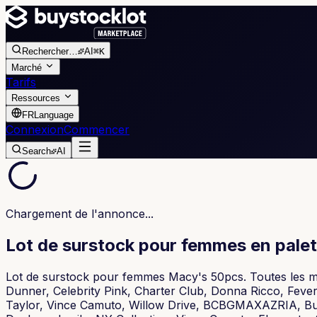
Rechercher
…
AI
⌘K
Marché
Tarifs
Ressources
FR
Language
Connexion
Commencer
Search
AI
Chargement de l'annonce...
Lot de surstock pour femmes en palet
Lot de surstock pour femmes Macy's 50pcs. Toutes les m
Dunner, Celebrity Pink, Charter Club, Donna Ricco, Fever,
Taylor, Vince Camuto, Willow Drive, BCBGMAXAZRIA, Buf