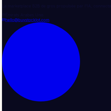
La marketplace B2B de gros propulsée par l'IA, connectan
Émirats Arabes Unis
hello@buystocklot.com