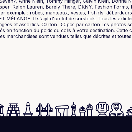
 Seven7, Anne Klein, Tommy Hilfiger, Calvin Klein, Donna 
er, Ralph Lauren, Barely There, DKNY, Fashion Forms, Fel
par exemple : robes, manteaux, vestes, t-shirts, débardeurs,
NGÉ. Il s'agit d'un lot de surstock. Tous les articles
ngées et assorties. Carton : 50pcs par carton Les photos sont
culés en fonction du poids du colis à votre destination. Ce
marchandises sont vendues telles que décrites et toutes l