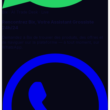
Bix · AI Trade Desk · Live
Rencontrez Bix, Votre Assistant Grossiste
24h/24
Demandez à Bix de trouver des produits, des offres et
de naviguer sur la plateforme — à tout moment, sur
WhatsApp.