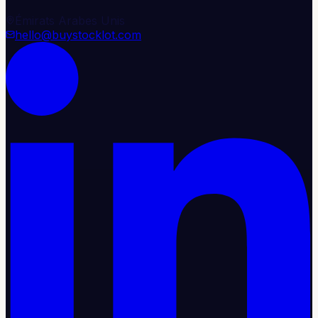
Émirats Arabes Unis
hello@buystocklot.com