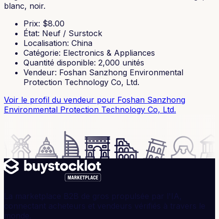
blanc, noir.
Prix
: $
8.00
État
:
Neuf / Surstock
Localisation
:
China
Catégorie
:
Electronics & Appliances
Quantité disponible
:
2,000
unités
Vendeur
:
Foshan Sanzhong Environmental
Protection Technology Co, Ltd.
Voir le profil du vendeur
pour Foshan Sanzhong
Environmental Protection Technology Co, Ltd.
La marketplace B2B de gros propulsée par l'IA,
connectant acheteurs et vendeurs vérifiés à travers le
monde.