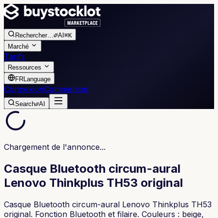
Rechercher
…
AI
⌘K
Marché
Tarifs
Ressources
FR
Language
Connexion
Commencer
Search
AI
Chargement de l'annonce...
Casque Bluetooth circum-aural
Lenovo Thinkplus TH53 original
Casque Bluetooth circum-aural Lenovo Thinkplus TH53
original. Fonction Bluetooth et filaire. Couleurs : beige,