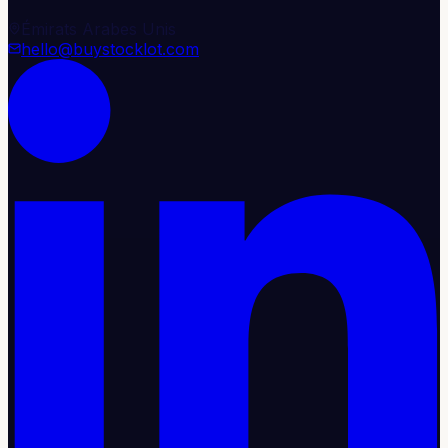
Émirats Arabes Unis
hello@buystocklot.com