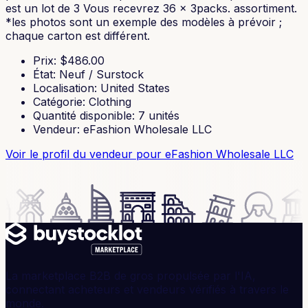
est un lot de 3 Vous recevrez 36 x 3packs. assortiment.
*les photos sont un exemple des modèles à prévoir ;
chaque carton est différent.
Prix
: $
486.00
État
:
Neuf / Surstock
Localisation
:
United States
Catégorie
:
Clothing
Quantité disponible
:
7
unités
Vendeur
:
eFashion Wholesale LLC
Voir le profil du vendeur
pour eFashion Wholesale LLC
La marketplace B2B de gros propulsée par l'IA,
connectant acheteurs et vendeurs vérifiés à travers le
monde.