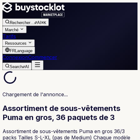
Rechercher
…
AI
⌘K
Marché
Tarifs
Ressources
FR
Language
Connexion
Commencer
Search
AI
Chargement de l'annonce...
Assortiment de sous-vêtements
Puma en gros, 36 paquets de 3
Assortiment de sous-vêtements Puma en gros 36/3
packs Tailles S-L-XL (pas de Medium) Chaque modèle