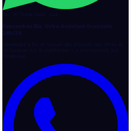
Bix · AI Trade Desk · Live
Rencontrez Bix, Votre Assistant Grossiste
24h/24
Demandez à Bix de trouver des produits, des offres et
de naviguer sur la plateforme — à tout moment, sur
WhatsApp.