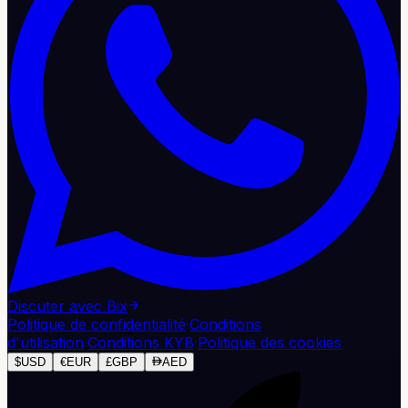
Discuter avec Bix
Politique de confidentialité
·
Conditions
d'utilisation
·
Conditions KYB
·
Politique des cookies
$
USD
€
EUR
£
GBP
AED