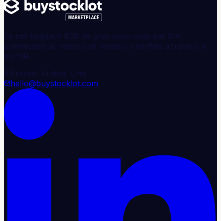
La marketplace B2B de gros propulsée par l'IA,
connectant acheteurs et vendeurs vérifiés à travers le
monde.
Émirats Arabes Unis
hello@buystocklot.com