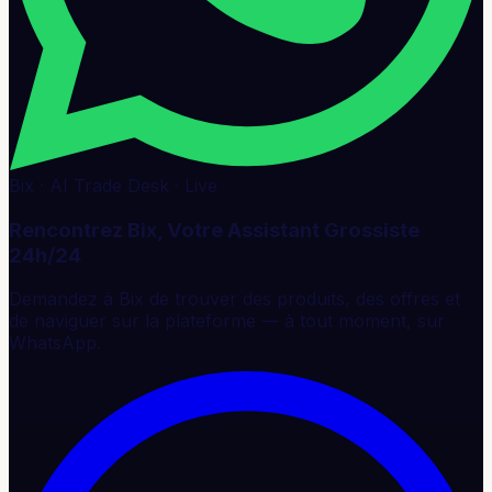
Bix · AI Trade Desk · Live
Rencontrez Bix, Votre Assistant Grossiste
24h/24
Demandez à Bix de trouver des produits, des offres et
de naviguer sur la plateforme — à tout moment, sur
WhatsApp.