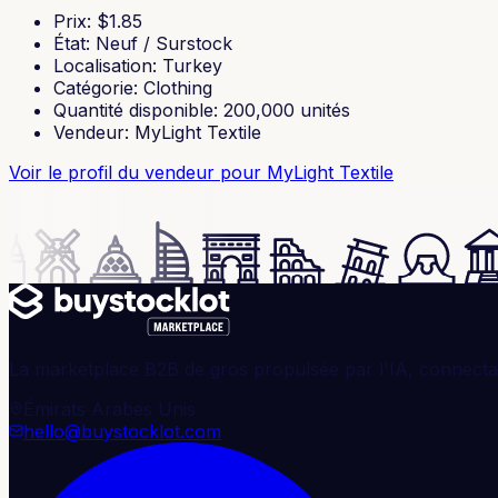
Prix
: $
1.85
État
:
Neuf / Surstock
Localisation
:
Turkey
Catégorie
:
Clothing
Quantité disponible
:
200,000
unités
Vendeur
:
MyLight Textile
Voir le profil du vendeur
pour MyLight Textile
La marketplace B2B de gros propulsée par l'IA, connectan
Émirats Arabes Unis
hello@buystocklot.com