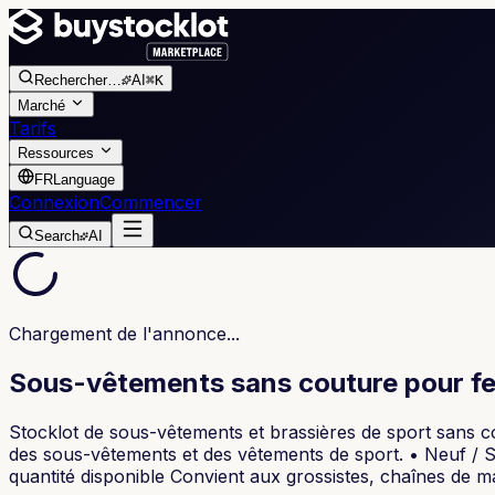
Rechercher
…
AI
⌘K
Marché
Tarifs
Ressources
FR
Language
Connexion
Commencer
Search
AI
Chargement de l'annonce...
Sous-vêtements sans couture pour fe
Stocklot de sous-vêtements et brassières de sport sans
des sous-vêtements et des vêtements de sport. • Neuf / Su
quantité disponible Convient aux grossistes, chaînes de ma