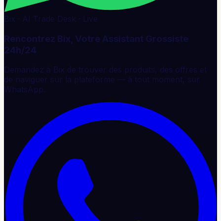
Bix · AI Trade Desk · Live
Rencontrez Bix, Votre Assistant Grossiste
24h/24
Demandez à Bix de trouver des produits, des offres et
de naviguer sur la plateforme — à tout moment, sur
WhatsApp.