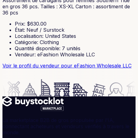
Assortiment de cardigans pour femmes Southern Tide
en gros 36 pcs. Tailles : XS-XL Carton : assortiment de
36 pcs
Prix
: $
630.00
État
:
Neuf / Surstock
Localisation
:
United States
Catégorie
:
Clothing
Quantité disponible
:
7
unités
Vendeur
:
eFashion Wholesale LLC
Voir le profil du vendeur
pour eFashion Wholesale LLC
La marketplace B2B de gros propulsée par l'IA,
connectant acheteurs et vendeurs vérifiés à travers le
monde.