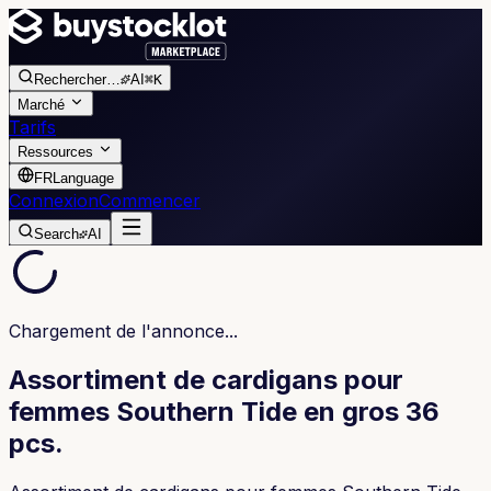
Rechercher
…
AI
⌘K
Marché
Tarifs
Ressources
FR
Language
Connexion
Commencer
Search
AI
Chargement de l'annonce...
Assortiment de cardigans pour
femmes Southern Tide en gros 36
pcs.