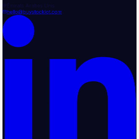
Émirats Arabes Unis
hello@buystocklot.com