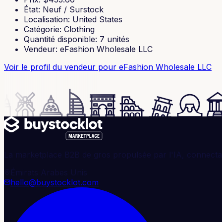
État
:
Neuf / Surstock
Localisation
:
United States
Catégorie
:
Clothing
Quantité disponible
:
7
unités
Vendeur
:
eFashion Wholesale LLC
Voir le profil du vendeur
pour eFashion Wholesale LLC
La marketplace B2B de gros propulsée par l'IA, connectan
Émirats Arabes Unis
hello@buystocklot.com