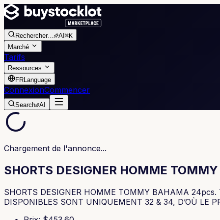
Rechercher
…
AI
⌘K
Marché
Tarifs
Ressources
FR
Language
Connexion
Commencer
Search
AI
Chargement de l'annonce...
SHORTS DESIGNER HOMME TOMMY 
SHORTS DESIGNER HOMME TOMMY BAHAMA 24pcs. TO
DISPONIBLES SONT UNIQUEMENT 32 & 34, D’OÙ LE PRIX 
Prix
: $
453.60