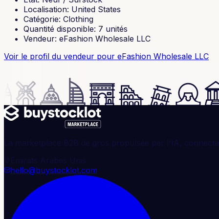
Localisation
:
United States
Catégorie
:
Clothing
Quantité disponible
:
7
unités
Vendeur
:
eFashion Wholesale LLC
Voir le profil du vendeur
pour eFashion Wholesale LLC
La marketplace B2B de gros propulsée par l'IA, connectan
Émirats Arabes Unis
hello@buystocklot.com