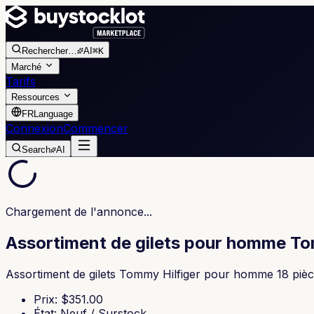
Rechercher
…
AI
⌘K
Marché
Tarifs
Ressources
FR
Language
Connexion
Commencer
Search
AI
Chargement de l'annonce...
Assortiment de gilets pour homme Tom
Assortiment de gilets Tommy Hilfiger pour homme 18
Prix
: $
351.00
État
:
Neuf / Surstock