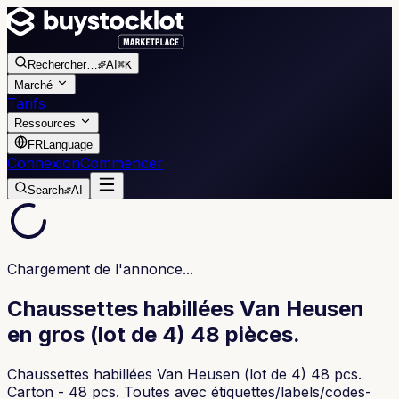
Rechercher
…
AI
⌘K
Marché
Tarifs
Ressources
FR
Language
Connexion
Commencer
Search
AI
Chargement de l'annonce...
Chaussettes habillées Van Heusen
en gros (lot de 4) 48 pièces.
Chaussettes habillées Van Heusen (lot de 4) 48 pcs.
Carton - 48 pcs. Toutes avec étiquettes/labels/codes-