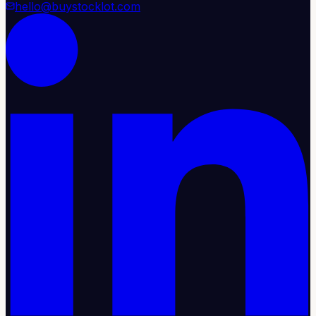
hello@buystocklot.com