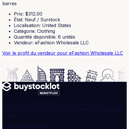
barres
Prix
: $
312.00
État
:
Neuf / Surstock
Localisation
:
United States
Catégorie
:
Clothing
Quantité disponible
:
6
unités
Vendeur
:
eFashion Wholesale LLC
Voir le profil du vendeur
pour eFashion Wholesale LLC
La marketplace B2B de gros propulsée par l'IA,
connectant acheteurs et vendeurs vérifiés à travers le
monde.
Émirats Arabes Unis