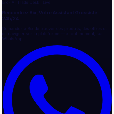
Bix · AI Trade Desk · Live
Rencontrez Bix, Votre Assistant Grossiste
24h/24
Demandez à Bix de trouver des produits, des offres et
de naviguer sur la plateforme — à tout moment, sur
WhatsApp.