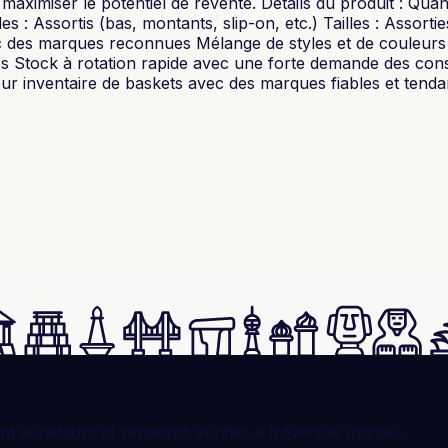
 maximiser le potentiel de revente. Détails du produit : Quan
les : Assortis (bas, montants, slip-on, etc.) Tailles : Asso
ec des marques reconnues Mélange de styles et de couleurs p
es Stock à rotation rapide avec une forte demande des conso
eur inventaire de baskets avec des marques fiables et tend
t acheteurs et vendeurs vérifiés à travers le monde.