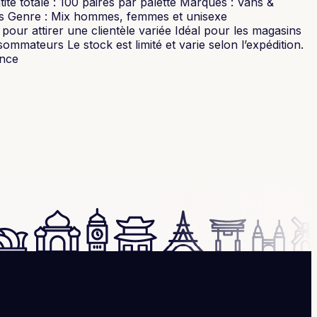
tité totale : 100 paires par palette Marques : Vans &
rties Genre : Mix hommes, femmes et unisexe
our attirer une clientèle variée Idéal pour les magasins
mmateurs Le stock est limité et varie selon l’expédition.
ance