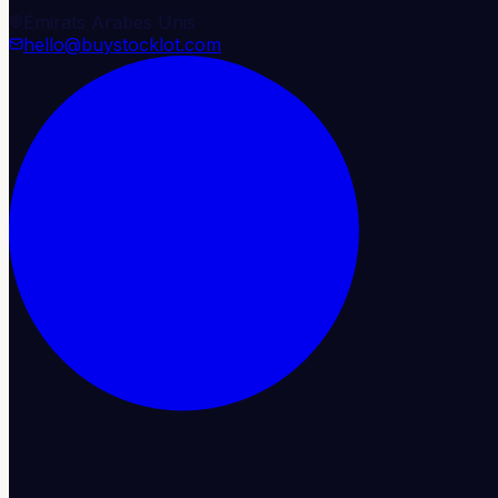
Émirats Arabes Unis
hello@buystocklot.com