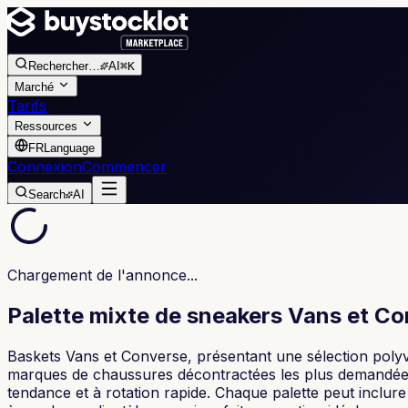
Rechercher
…
AI
⌘K
Marché
Tarifs
Ressources
FR
Language
Connexion
Commencer
Search
AI
Chargement de l'annonce...
Palette mixte de sneakers Vans et Co
Baskets Vans et Converse, présentant une sélection polyva
marques de chaussures décontractées les plus demandées. 
tendance et à rotation rapide. Chaque palette peut inclure