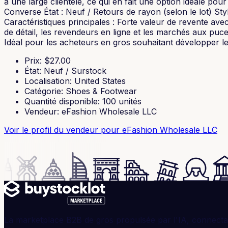
à une large clientèle, ce qui en fait une option idéale pour
Converse État : Neuf / Retours de rayon (selon le lot) Sty
Caractéristiques principales : Forte valeur de revente av
de détail, les revendeurs en ligne et les marchés aux puc
Idéal pour les acheteurs en gros souhaitant développer l
Prix
: $
27.00
État
:
Neuf / Surstock
Localisation
:
United States
Catégorie
:
Shoes & Footwear
Quantité disponible
:
100
unités
Vendeur
:
eFashion Wholesale LLC
Voir le profil du vendeur
pour eFashion Wholesale LLC
La marketplace B2B de gros propulsée par l'IA, connectan