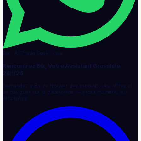
Bix · AI Trade Desk · Live
Rencontrez Bix, Votre Assistant Grossiste
24h/24
Demandez à Bix de trouver des produits, des offres et
de naviguer sur la plateforme — à tout moment, sur
WhatsApp.