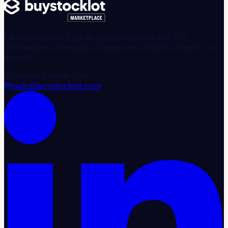
La marketplace B2B de gros propulsée par l'IA,
connectant acheteurs et vendeurs vérifiés à travers le
monde.
Émirats Arabes Unis
hello@buystocklot.com