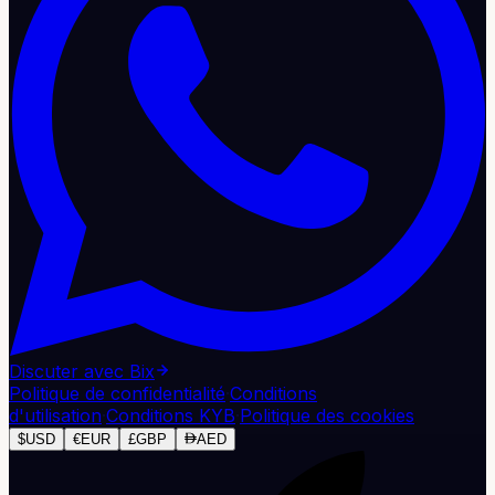
Discuter avec Bix
Politique de confidentialité
·
Conditions
d'utilisation
·
Conditions KYB
·
Politique des cookies
$
USD
€
EUR
£
GBP
AED