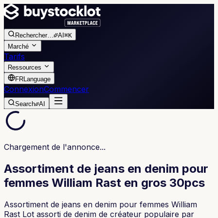
Rechercher
…
AI
⌘K
Marché
Tarifs
Ressources
FR
Language
Connexion
Commencer
Search
AI
Chargement de l'annonce...
Assortiment de jeans en denim pour
femmes William Rast en gros 30pcs
Assortiment de jeans en denim pour femmes William
Rast Lot assorti de denim de créateur populaire par