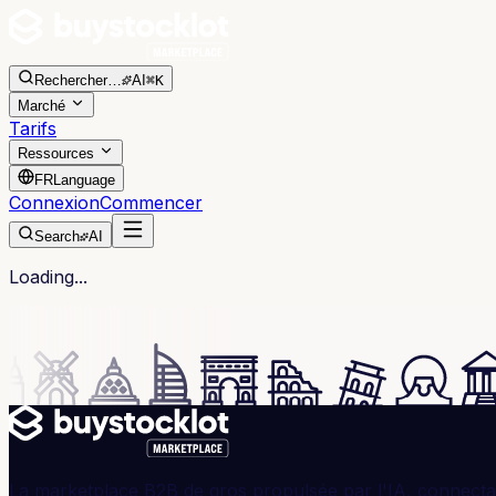
Rechercher
…
AI
⌘K
Marché
Tarifs
Ressources
FR
Language
Connexion
Commencer
Search
AI
Loading...
La marketplace B2B de gros propulsée par l'IA, connectan