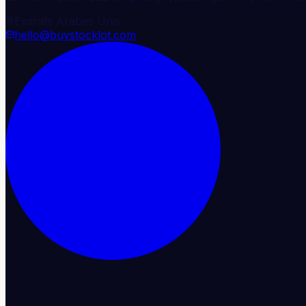
Émirats Arabes Unis
hello@buystocklot.com