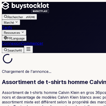
Rechercher
…
AI
⌘K
Marché
Tarifs
Ressources
FR
Language
Connexion
Commencer
Search
AI
Chargement de l'annonce...
Assortiment de t-shirts homme Calvin
Assortiment de t-shirts homme Calvin Klein en gros 36pcs. 
noirs et davantage de modèles Calvin Klein blancs avec 
assortiment mixte est différent selon la propriété des 