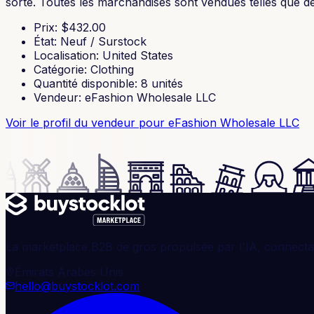
sorte. Toutes les marchandises sont vendues telles que déc
Prix
: $
432.00
État
:
Neuf / Surstock
Localisation
:
United States
Catégorie
:
Clothing
Quantité disponible
:
8
unités
Vendeur
:
eFashion Wholesale LLC
Voir le profil du vendeur
pour eFashion Wholesale LLC
La marketplace B2B de gros propulsée par l'IA, connectan
Émirats Arabes Unis
hello@buystocklot.com