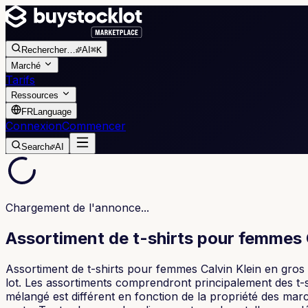
Rechercher
…
AI
⌘K
Marché
Tarifs
Ressources
FR
Language
Connexion
Commencer
Search
AI
Chargement de l'annonce...
Assortiment de t-shirts pour femmes C
Assortiment de t-shirts pour femmes Calvin Klein en gros 
lot. Les assortiments comprendront principalement des t-s
mélangé est différent en fonction de la propriété des m