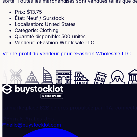
sorte. Toutes les marchandises sont vendues telles que déc
Prix
: $
13.75
État
:
Neuf / Surstock
Localisation
:
United States
Catégorie
:
Clothing
Quantité disponible
:
500
unités
Vendeur
:
eFashion Wholesale LLC
Voir le profil du vendeur
pour eFashion Wholesale LLC
La marketplace B2B de gros propulsée par l'IA, connectan
Émirats Arabes Unis
hello@buystocklot.com