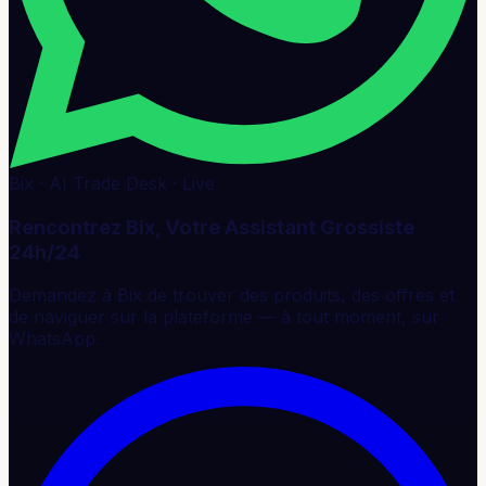
Bix · AI Trade Desk · Live
Rencontrez Bix, Votre Assistant Grossiste
24h/24
Demandez à Bix de trouver des produits, des offres et
de naviguer sur la plateforme — à tout moment, sur
WhatsApp.