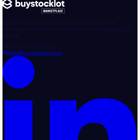
La marketplace B2B de gros propulsée par l'IA,
connectant acheteurs et vendeurs vérifiés à travers le
monde.
Émirats Arabes Unis
hello@buystocklot.com