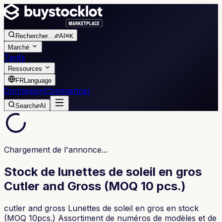
Rechercher
…
AI
⌘K
Marché
Tarifs
Ressources
FR
Language
Connexion
Commencer
Search
AI
Chargement de l'annonce...
Stock de lunettes de soleil en gros
Cutler and Gross (MOQ 10 pcs.)
cutler and gross Lunettes de soleil en gros en stock
(MOQ 10pcs.) Assortiment de numéros de modèles et de