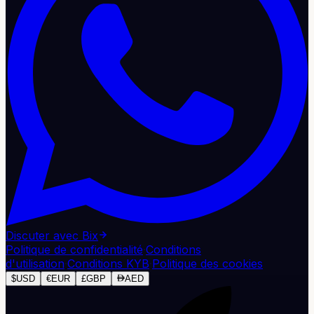
Discuter avec Bix
Politique de confidentialité
·
Conditions
d'utilisation
·
Conditions KYB
·
Politique des cookies
$
USD
€
EUR
£
GBP
AED