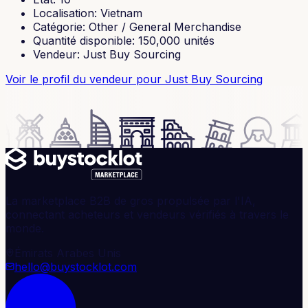
Localisation
:
Vietnam
Catégorie
:
Other / General Merchandise
Quantité disponible
:
150,000
unités
Vendeur
:
Just Buy Sourcing
Voir le profil du vendeur
pour Just Buy Sourcing
La marketplace B2B de gros propulsée par l'IA,
connectant acheteurs et vendeurs vérifiés à travers le
monde.
Émirats Arabes Unis
hello@buystocklot.com