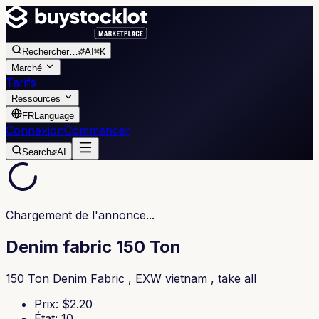
Rechercher
…
AI
⌘K
Marché
Tarifs
Ressources
FR
Language
Connexion
Commencer
Search
AI
Chargement de l'annonce...
Denim fabric 150 Ton
150 Ton Denim Fabric , EXW vietnam , take all
Prix
: $
2.20
État
:
10