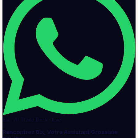
Bix · AI Trade Desk · Live
Rencontrez Bix, Votre Assistant Grossiste