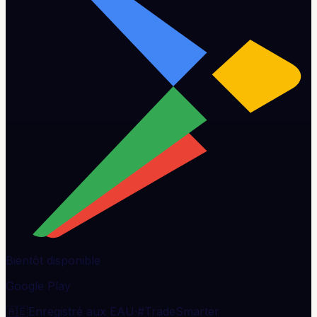
Bientôt disponible
Google Play
🇦🇪
Enregistré aux EAU
·
#TradeSmarter