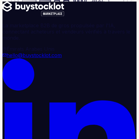
La marketplace B2B de gros propulsée par l'IA,
connectant acheteurs et vendeurs vérifiés à travers le
monde.
Émirats Arabes Unis
hello@buystocklot.com