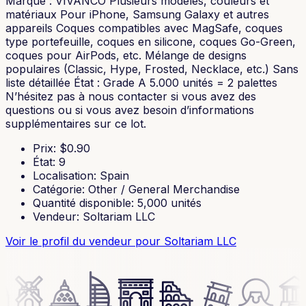
Marque : VIVANCO Plusieurs modèles, couleurs et
matériaux Pour iPhone, Samsung Galaxy et autres
appareils Coques compatibles avec MagSafe, coques
type portefeuille, coques en silicone, coques Go-Green,
coques pour AirPods, etc. Mélange de designs
populaires (Classic, Hype, Frosted, Necklace, etc.) Sans
liste détaillée État : Grade A 5.000 unités = 2 palettes
N’hésitez pas à nous contacter si vous avez des
questions ou si vous avez besoin d’informations
supplémentaires sur ce lot.
Prix
: $
0.90
État
:
9
Localisation
:
Spain
Catégorie
:
Other / General Merchandise
Quantité disponible
:
5,000
unités
Vendeur
:
Soltariam LLC
Voir le profil du vendeur
pour Soltariam LLC