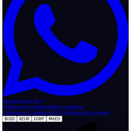
Discuter avec Bix
Politique de confidentialité
·
Conditions
d'utilisation
·
Conditions KYB
·
Politique des cookies
$
USD
€
EUR
£
GBP
AED