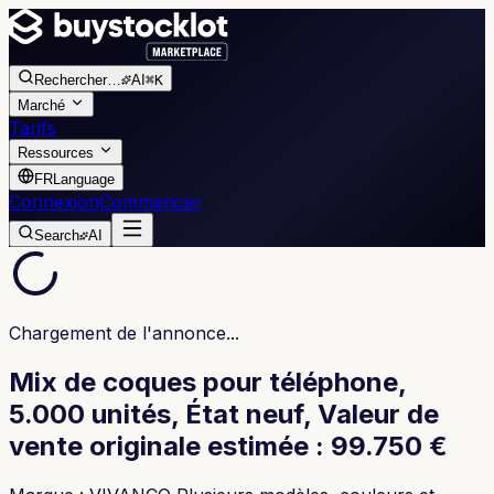
Rechercher
…
AI
⌘K
Marché
Tarifs
Ressources
FR
Language
Connexion
Commencer
Search
AI
Chargement de l'annonce...
Mix de coques pour téléphone,
5.000 unités, État neuf, Valeur de
vente originale estimée : 99.750 €