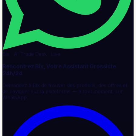
Bix · AI Trade Desk · Live
Rencontrez Bix, Votre Assistant Grossiste
24h/24
Demandez à Bix de trouver des produits, des offres et
de naviguer sur la plateforme — à tout moment, sur
WhatsApp.