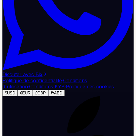
Discuter avec Bix
Politique de confidentialité
·
Conditions
d'utilisation
·
Conditions KYB
·
Politique des cookies
$
USD
€
EUR
£
GBP
AED