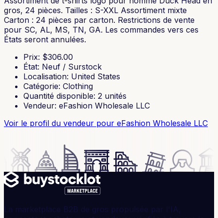
Assortiment de t-shirts logo pour homme Duck Head en
gros, 24 pièces. Tailles : S-XXL Assortiment mixte
Carton : 24 pièces par carton. Restrictions de vente
pour SC, AL, MS, TN, GA. Les commandes vers ces
États seront annulées.
Prix
: $
306.00
État
:
Neuf / Surstock
Localisation
:
United States
Catégorie
:
Clothing
Quantité disponible
:
2
unités
Vendeur
:
eFashion Wholesale LLC
Voir le profil du vendeur
pour eFashion Wholesale LLC
La marketplace B2B de gros propulsée par l'IA,