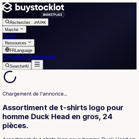
Rechercher
…
AI
⌘K
Marché
Tarifs
Ressources
FR
Language
Connexion
Commencer
Search
AI
Chargement de l'annonce...
Assortiment de t-shirts logo pour
homme Duck Head en gros, 24
pièces.