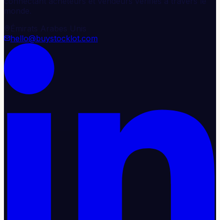
connectant acheteurs et vendeurs vérifiés à travers le
monde.
Émirats Arabes Unis
hello@buystocklot.com