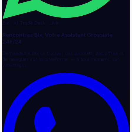
Bix · AI Trade Desk · Live
Rencontrez Bix, Votre Assistant Grossiste
24h/24
Demandez à Bix de trouver des produits, des offres et
de naviguer sur la plateforme — à tout moment, sur
WhatsApp.