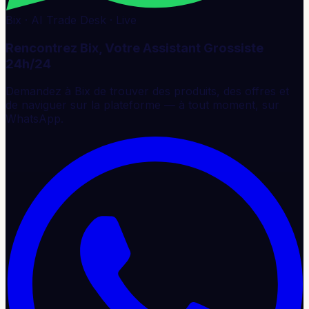
Bix · AI Trade Desk · Live
Rencontrez Bix, Votre Assistant Grossiste
24h/24
Demandez à Bix de trouver des produits, des offres et
de naviguer sur la plateforme — à tout moment, sur
WhatsApp.