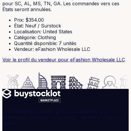
pour SC, AL, MS, TN, GA. Les commandes vers ces
États seront annulées.
Prix
: $
354.00
État
:
Neuf / Surstock
Localisation
:
United States
Catégorie
:
Clothing
Quantité disponible
:
7
unités
Vendeur
:
eFashion Wholesale LLC
Voir le profil du vendeur
pour eFashion Wholesale LLC
La marketplace B2B de gros propulsée par l'IA,
connectant acheteurs et vendeurs vérifiés à travers le
monde.