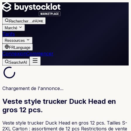
Rechercher
…
AI
⌘K
Marché
Tarifs
Ressources
FR
Language
Connexion
Commencer
Search
AI
Chargement de l'annonce...
Veste style trucker Duck Head en
gros 12 pcs.
Veste style trucker Duck Head en gros 12 pcs. Tailles S-
2XL Carton : assortiment de 12 pcs Restrictions de vente