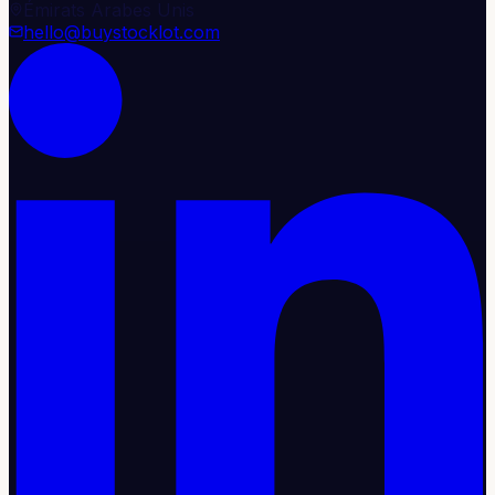
Émirats Arabes Unis
hello@buystocklot.com