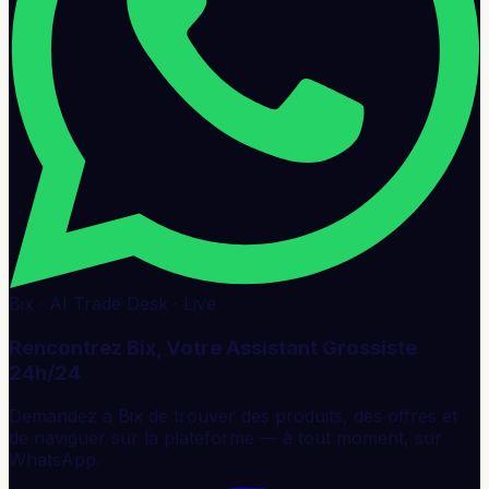
Bix · AI Trade Desk · Live
Rencontrez Bix, Votre Assistant Grossiste
24h/24
Demandez à Bix de trouver des produits, des offres et
de naviguer sur la plateforme — à tout moment, sur
WhatsApp.