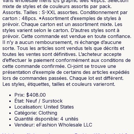
Vans wholesale mens s/s graphic tees 48pcs. Sélection
mixte de styles et de couleurs assortis par pack.
Assortis. Tailles : S-XXL assorties. Conditionnement par
carton : 48pcs. *Assortiment d’exemples de styles à
prévoir. Chaque carton est un assortiment mixte. Les
styles varient selon le carton. D’autres styles sont à
prévoir. Cette commande est vendue en toute confiance.
Il n’y a aucun remboursement, ni échange d’aucune
sorte. Tous les articles sont vendus tels que décrits et
toutes les ventes sont définitives. L’acheteur accepte
d’effectuer le paiement conformément aux conditions de
cette commande confirmée. Ci-joint se trouve une
présentation d’exemple de certains des articles expédiés
lors de commandes passées. Chaque lot est différent.
Les styles, étiquettes, tailles et couleurs varieront.
Prix
: $
408.00
État
:
Neuf / Surstock
Localisation
:
United States
Catégorie
:
Clothing
Quantité disponible
:
4
unités
Vendeur
:
eFashion Wholesale LLC