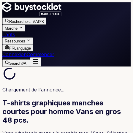
Rechercher
…
AI
⌘K
Marché
Tarifs
Ressources
FR
Language
Connexion
Commencer
Search
AI
Chargement de l'annonce...
T-shirts graphiques manches
courtes pour homme Vans en gros
48 pcs.