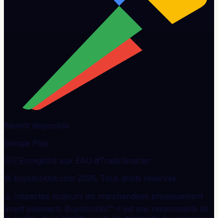
Bientôt disponible
Google Play
🇦🇪
Enregistré aux EAU
·
#TradeSmarter
© buystocklot.com 2026, Tous droits réservés.
⚠️ Inspectez toujours les marchandises physiquement
avant paiement. Buystocklot™ n'est pas responsable de