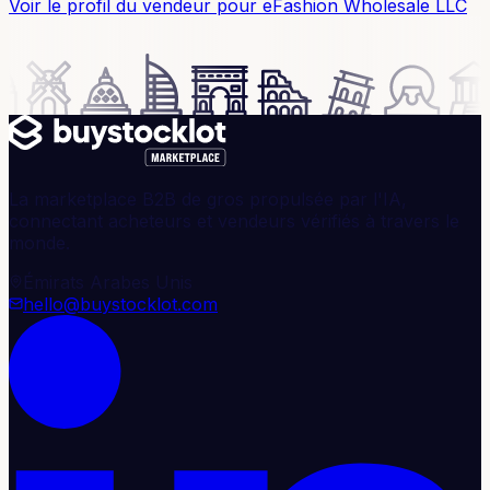
Voir le profil du vendeur
pour eFashion Wholesale LLC
La marketplace B2B de gros propulsée par l'IA,
connectant acheteurs et vendeurs vérifiés à travers le
monde.
Émirats Arabes Unis
hello@buystocklot.com